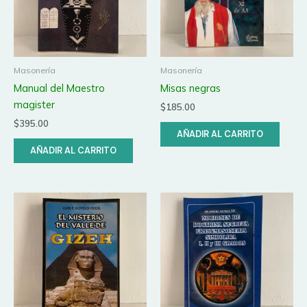
Masonería
Masonería
Manual del Maestro
Misas negras
magister
$
185.00
$
395.00
AÑADIR AL CARRITO
AÑADIR AL CARRITO