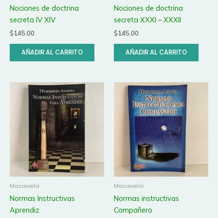
Nociones de doctrina
Nociones de doctrina
secreta IV XIV
secreta XXXI – XXXII
$
145.00
$
145.00
AÑADIR AL CARRITO
AÑADIR AL CARRITO
Masonería
Masonería
Normas Instructivas
Normas instructivas
Aprendiz
Compañero