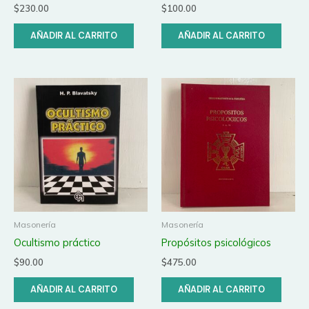
$
230.00
$
100.00
AÑADIR AL CARRITO
AÑADIR AL CARRITO
Masonería
Masonería
Ocultismo práctico
Propósitos psicológicos
$
90.00
$
475.00
AÑADIR AL CARRITO
AÑADIR AL CARRITO