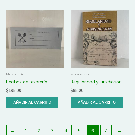
Masonería
Masonería
Recibos de tesorería
Regularidad y jurisdicción
$
195.00
$
85.00
AÑADIR AL CARRITO
AÑADIR AL CARRITO
←
1
2
3
4
5
6
7
→