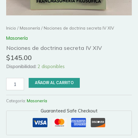
Inicio
/
Masonería
/ Nociones de doctrina secreta IV XIV
Masonería
Nociones de doctrina secreta IV XIV
$
145.00
Disponibilidad:
2 disponibles
Nociones
AÑADIR AL CARRITO
de
doctrina
secreta
Categoría:
Masonería
IV
Guaranteed Safe Checkout
XIV
cantidad