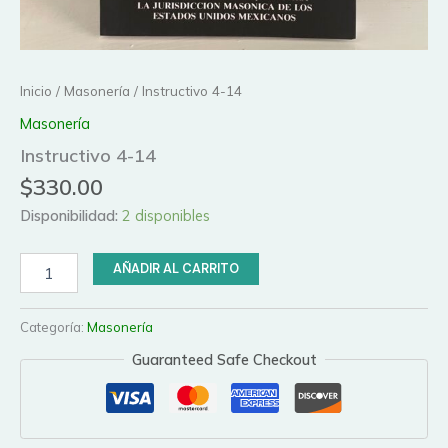
Inicio
/
Masonería
/ Instructivo 4-14
Masonería
Instructivo 4-14
$
330.00
Disponibilidad:
2 disponibles
Instructivo
AÑADIR AL CARRITO
4-
14
cantidad
Categoría:
Masonería
Guaranteed Safe Checkout