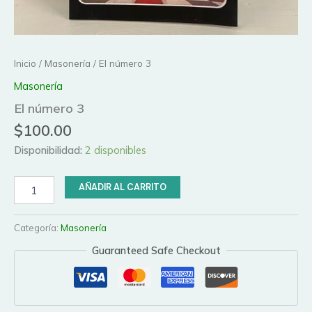
Inicio
/
Masonería
/ El número 3
Masonería
El número 3
$
100.00
Disponibilidad:
2 disponibles
El
AÑADIR AL CARRITO
número
3
cantidad
Categoría:
Masonería
Guaranteed Safe Checkout