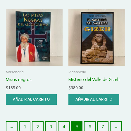
Masonería
Masonería
Misas negras
Misterio del Valle de Gizeh
$
185.00
$
380.00
AÑADIR AL CARRITO
AÑADIR AL CARRITO
←
1
2
3
4
5
6
7
→